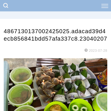
4867130137002425025.adacad39d4
ecb856841bdd57afa337c8.23040207
2023-07-28