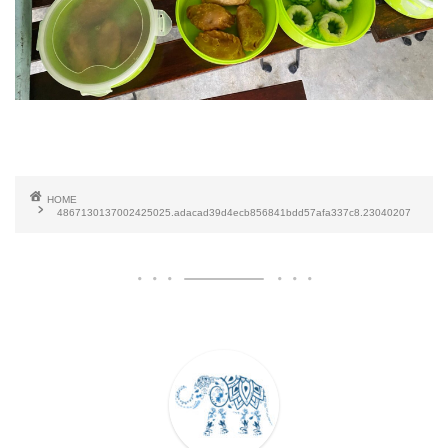
HOME
4867130137002425025.adacad39d4ecb856841bdd57afa337c8.23040207