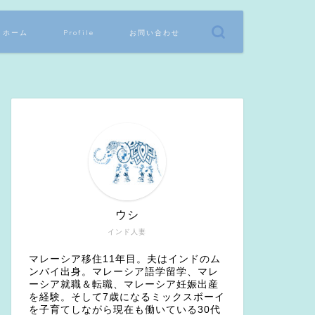
ホーム
Profile
お問い合わせ
ウシ
インド人妻
マレーシア移住11年目。夫はインドのム
ンバイ出身。マレーシア語学留学、マレ
ーシア就職＆転職、マレーシア妊娠出産
を経験。そして7歳になるミックスボーイ
を子育てしながら現在も働いている30代