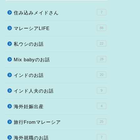
住み込みメイドさん
7
マレーシアLIFE
88
私ウシのお話
22
Mix babyのお話
28
インドのお話
20
インド人夫のお話
9
海外妊娠出産
4
旅行Fromマレーシア
25
海外就職のお話
7