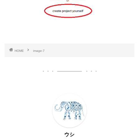
HOME
image-7
ウシ