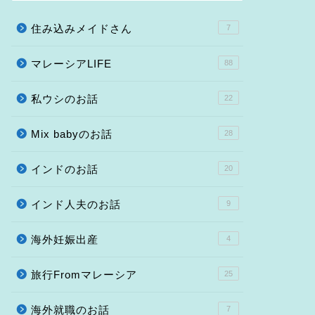
住み込みメイドさん
7
マレーシアLIFE
88
私ウシのお話
22
Mix babyのお話
28
インドのお話
20
インド人夫のお話
9
海外妊娠出産
4
旅行Fromマレーシア
25
海外就職のお話
7