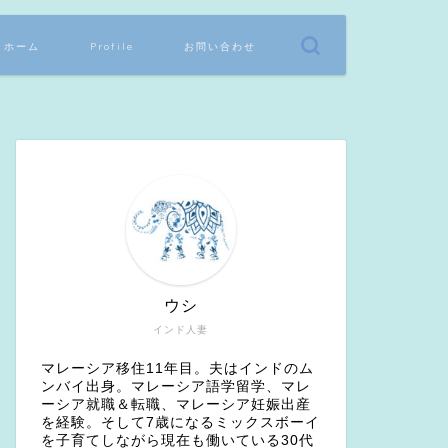
ホーム
Profile
お問い合わせ
ウシ
インド人妻
マレーシア移住11年目。夫はインドのム
ンバイ出身。マレーシア語学留学、マレ
ーシア就職＆転職、マレーシア妊娠出産
を経験。そして7歳になるミックスボーイ
を子育てしながら現在も働いている30代