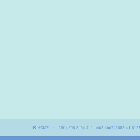
HOME
fd91e596-3e34-4bfc-a4d3-4bd741682cd1-812