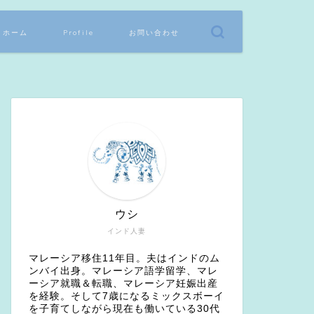
ホーム
Profile
お問い合わせ
ウシ
インド人妻
マレーシア移住11年目。夫はインドのム
ンバイ出身。マレーシア語学留学、マレ
ーシア就職＆転職、マレーシア妊娠出産
を経験。そして7歳になるミックスボーイ
を子育てしながら現在も働いている30代