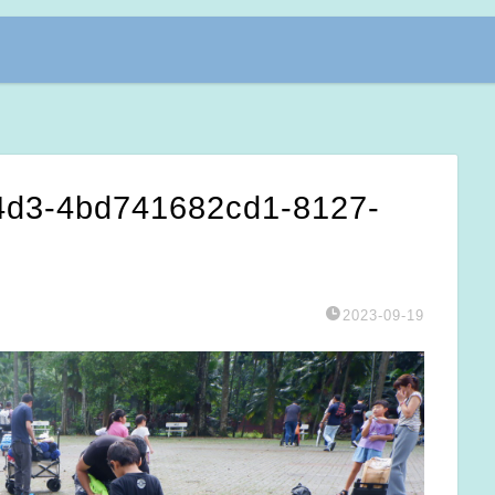
4d3-4bd741682cd1-8127-
2023-09-19