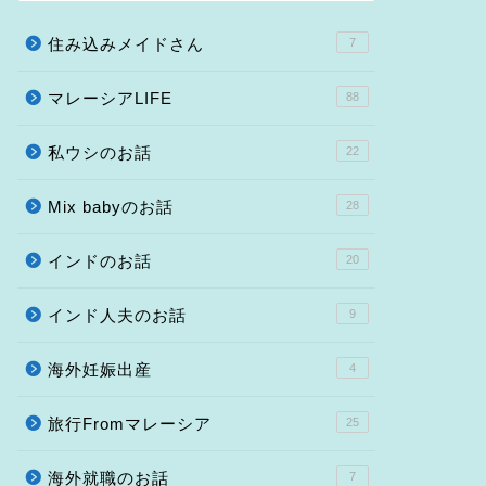
住み込みメイドさん
7
マレーシアLIFE
88
私ウシのお話
22
Mix babyのお話
28
インドのお話
20
インド人夫のお話
9
海外妊娠出産
4
旅行Fromマレーシア
25
海外就職のお話
7