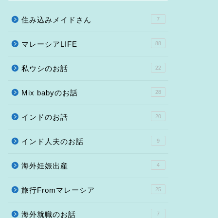
住み込みメイドさん
7
マレーシアLIFE
88
私ウシのお話
22
Mix babyのお話
28
インドのお話
20
インド人夫のお話
9
海外妊娠出産
4
旅行Fromマレーシア
25
海外就職のお話
7