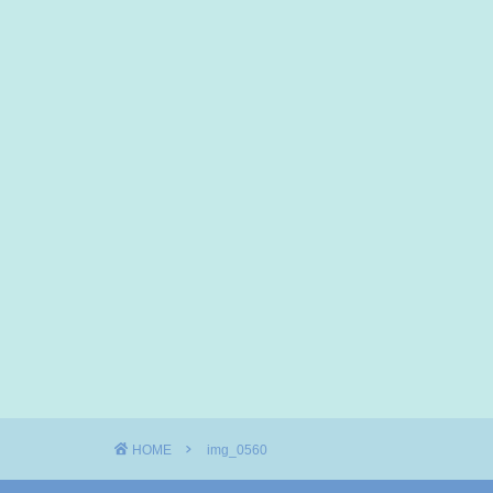
HOME
img_0560