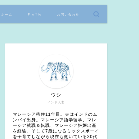
ホーム
Profile
お問い合わせ
ウシ
インド人妻
マレーシア移住11年目。夫はインドのム
ンバイ出身。マレーシア語学留学、マレ
ーシア就職＆転職、マレーシア妊娠出産
を経験。そして7歳になるミックスボーイ
を子育てしながら現在も働いている30代