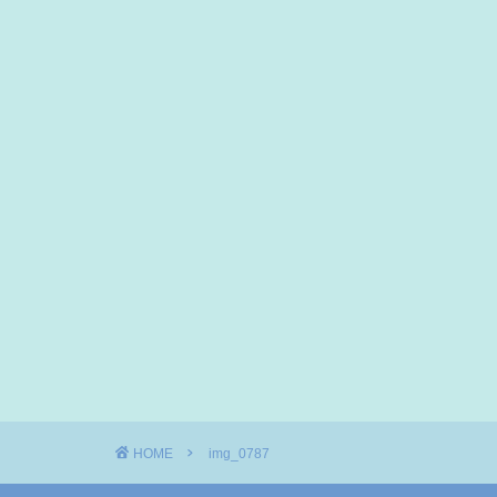
HOME
img_0787