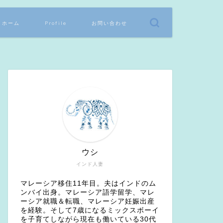
ホーム
Profile
お問い合わせ
ウシ
インド人妻
マレーシア移住11年目。夫はインドのム
ンバイ出身。マレーシア語学留学、マレ
ーシア就職＆転職、マレーシア妊娠出産
を経験。そして7歳になるミックスボーイ
を子育てしながら現在も働いている30代