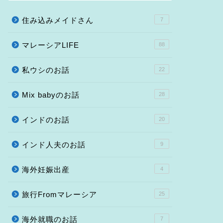
住み込みメイドさん
7
マレーシアLIFE
88
私ウシのお話
22
Mix babyのお話
28
インドのお話
20
インド人夫のお話
9
海外妊娠出産
4
旅行Fromマレーシア
25
海外就職のお話
7