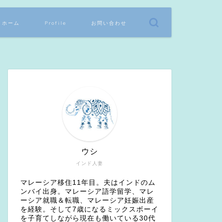
ホーム
Profile
お問い合わせ
ウシ
インド人妻
マレーシア移住11年目。夫はインドのム
ンバイ出身。マレーシア語学留学、マレ
ーシア就職＆転職、マレーシア妊娠出産
を経験。そして7歳になるミックスボーイ
を子育てしながら現在も働いている30代