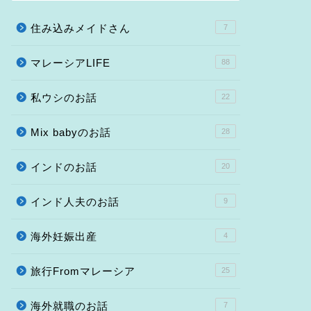
住み込みメイドさん
7
マレーシアLIFE
88
私ウシのお話
22
Mix babyのお話
28
インドのお話
20
インド人夫のお話
9
海外妊娠出産
4
旅行Fromマレーシア
25
海外就職のお話
7