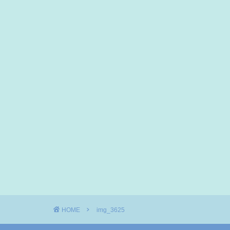
HOME
img_3625