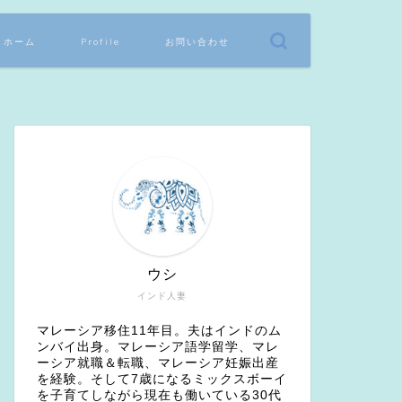
ホーム
Profile
お問い合わせ
ウシ
インド人妻
マレーシア移住11年目。夫はインドのム
ンバイ出身。マレーシア語学留学、マレ
ーシア就職＆転職、マレーシア妊娠出産
を経験。そして7歳になるミックスボーイ
を子育てしながら現在も働いている30代