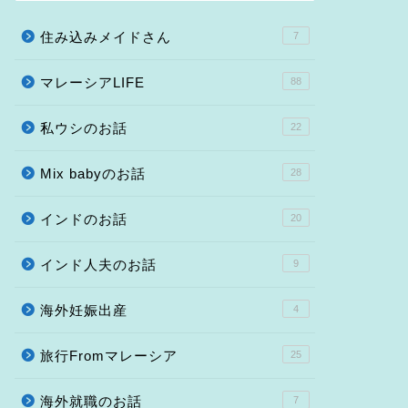
住み込みメイドさん
7
マレーシアLIFE
88
私ウシのお話
22
Mix babyのお話
28
インドのお話
20
インド人夫のお話
9
海外妊娠出産
4
旅行Fromマレーシア
25
海外就職のお話
7