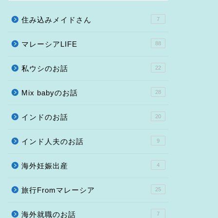
住み込みメイドさん
7
マレーシアLIFE
88
私ウシのお話
22
Mix babyのお話
28
インドのお話
20
インド人夫のお話
9
海外妊娠出産
4
旅行Fromマレーシア
25
海外就職のお話
7