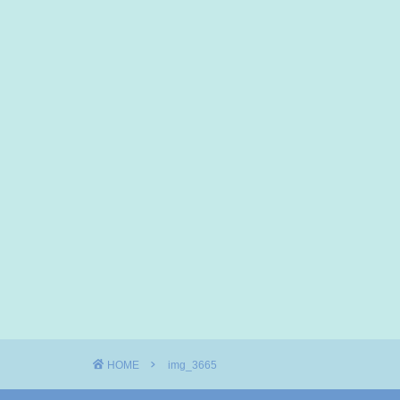
HOME
img_3665