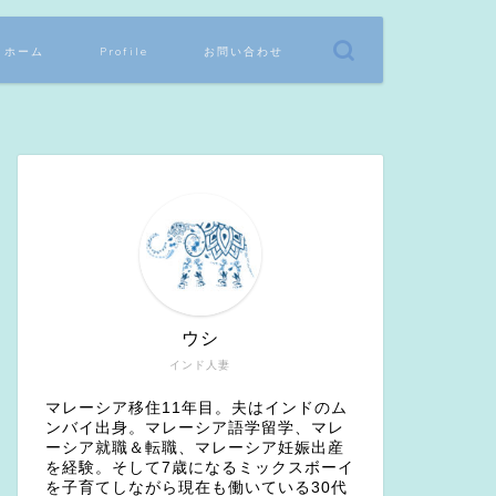
ホーム
Profile
お問い合わせ
ウシ
インド人妻
マレーシア移住11年目。夫はインドのム
ンバイ出身。マレーシア語学留学、マレ
ーシア就職＆転職、マレーシア妊娠出産
を経験。そして7歳になるミックスボーイ
を子育てしながら現在も働いている30代