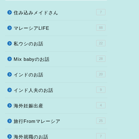
住み込みメイドさん
7
マレーシアLIFE
88
私ウシのお話
22
Mix babyのお話
28
インドのお話
20
インド人夫のお話
9
海外妊娠出産
4
旅行Fromマレーシア
25
海外就職のお話
7