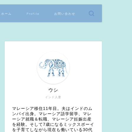
ホーム
Profile
お問い合わせ
ウシ
インド人妻
マレーシア移住11年目。夫はインドのム
ンバイ出身。マレーシア語学留学、マレ
ーシア就職＆転職、マレーシア妊娠出産
を経験。そして7歳になるミックスボーイ
を子育てしながら現在も働いている30代