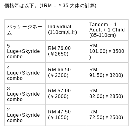
価格帯は以下。(1RM = ￥35 大体の計算)
Tandem – 1
パッケージネー
Individual
Adult + 1 Child
(110cm以上)
ム
(85-110cm)
RM
5
RM 76.00
Luge+Skyride
101.00(￥3500
(￥2650)
combo
)
4
RM 66.50
RM
Luge+Skyride
(￥2300)
91.50(￥3200)
combo
3
RM 57.00
RM
Luge+Skyride
(￥2000)
82.00(￥2850)
combo
2
RM 47.50
RM
Luge+Skyride
(￥1650)
72.50(￥2500)
combo