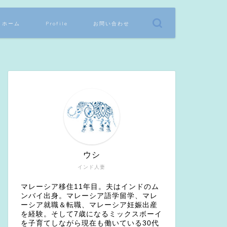
ホーム
Profile
お問い合わせ
ウシ
インド人妻
マレーシア移住11年目。夫はインドのム
ンバイ出身。マレーシア語学留学、マレ
ーシア就職＆転職、マレーシア妊娠出産
を経験。そして7歳になるミックスボーイ
を子育てしながら現在も働いている30代