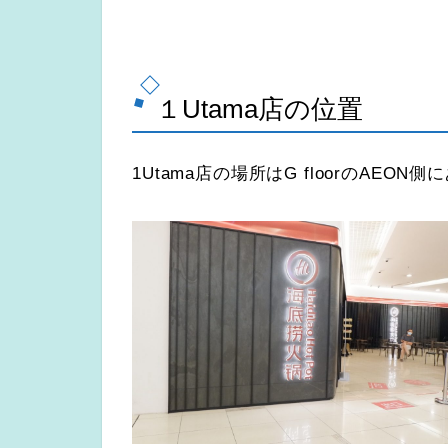
１Utama店の位置
1Utama店の場所はG floorのAEO