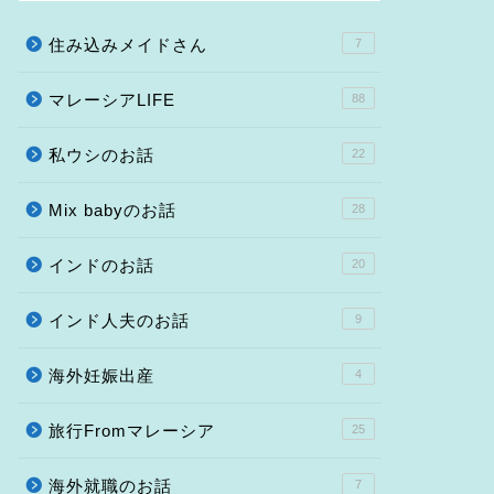
住み込みメイドさん
7
マレーシアLIFE
88
私ウシのお話
22
Mix babyのお話
28
インドのお話
20
インド人夫のお話
9
海外妊娠出産
4
旅行Fromマレーシア
25
海外就職のお話
7