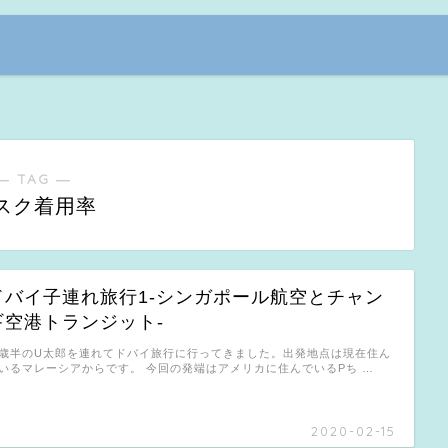
― TAG ―
スク着用率
ドバイ子連れ旅行1-シンガポール航空とチャン
ギ空港トランジット-
歳半のU太郎を連れてドバイ旅行に行ってきました。出発地点は現在住ん
いるマレーシアからです。 今回の発端はアメリカに住んでいるPち …
2020-02-15