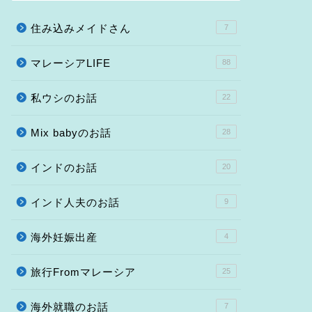
住み込みメイドさん
7
マレーシアLIFE
88
私ウシのお話
22
Mix babyのお話
28
インドのお話
20
インド人夫のお話
9
海外妊娠出産
4
旅行Fromマレーシア
25
海外就職のお話
7