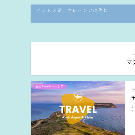
インド人妻 マレーシアに住む
マ
旅行Fromマレーシア
２
で