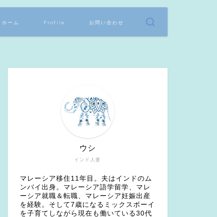
ホーム
Profile
お問い合わせ
ウシ
インド人妻
マレーシア移住11年目。夫はインドのム
ンバイ出身。マレーシア語学留学、マレ
ーシア就職＆転職、マレーシア妊娠出産
を経験。そして7歳になるミックスボーイ
を子育てしながら現在も働いている30代