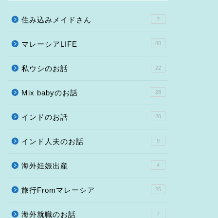
住み込みメイドさん
7
マレーシアLIFE
88
私ウシのお話
22
Mix babyのお話
28
インドのお話
20
インド人夫のお話
9
海外妊娠出産
4
旅行Fromマレーシア
25
海外就職のお話
7