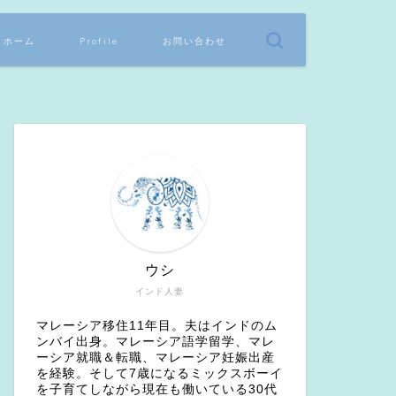
ホーム
Profile
お問い合わせ
ウシ
インド人妻
マレーシア移住11年目。夫はインドのム
ンバイ出身。マレーシア語学留学、マレ
ーシア就職＆転職、マレーシア妊娠出産
を経験。そして7歳になるミックスボーイ
を子育てしながら現在も働いている30代