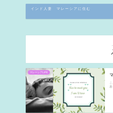
インド人妻 マレーシアに住む
マレーシアLIFE
こ
息