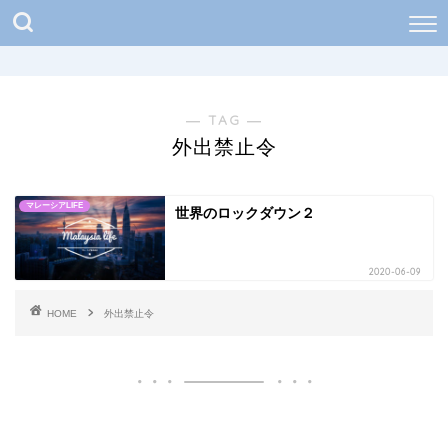
― TAG ―
外出禁止令
マレーシアLIFE
世界のロックダウン２
2020-06-09
HOME
外出禁止令