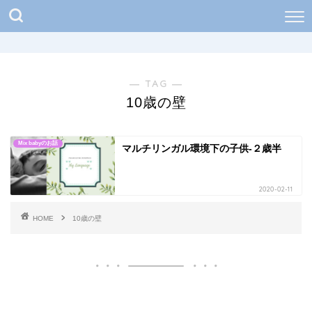
― TAG ―
10歳の壁
Mix babyのお話
マルチリンガル環境下の子供-２歳半
2020-02-11
HOME
10歳の壁