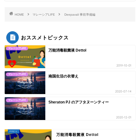
HOME
マレーシアLIFE
Deepavali 事前準備編
おススメトピックス
マレーシアLIFE
万能消毒殺菌液 Dettol
2019-10-01
マレーシアLIFE
南国生活の衣替え
2020-07-14
マレーシアLIFE
Sheraton PJ のアフタヌーンティー
2020-12-01
万能消毒殺菌液 Dettol