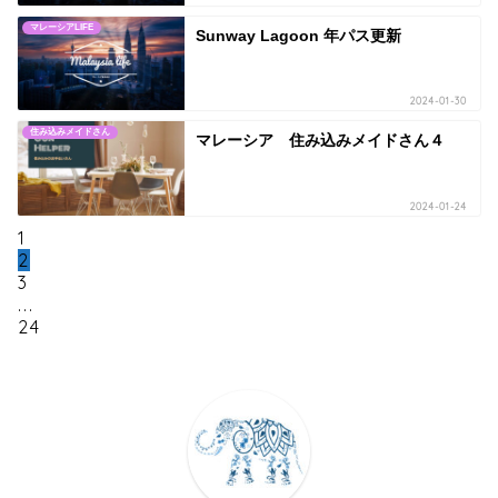
マレーシアLIFE
Sunway Lagoon 年パス更新
2024-01-30
住み込みメイドさん
マレーシア 住み込みメイドさん４
2024-01-24
n
1
2
3
...
24