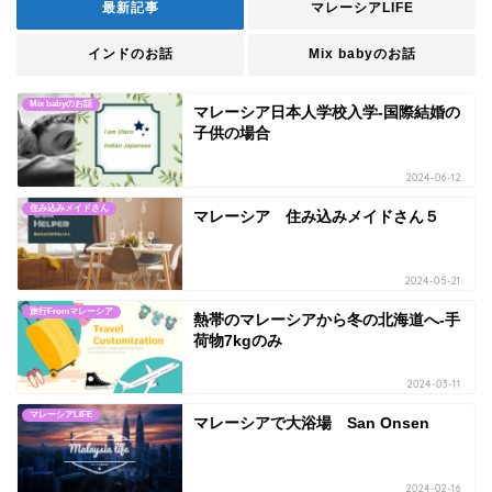
最新記事
マレーシアLIFE
インドのお話
Mix babyのお話
Mix babyのお話
マレーシア日本人学校入学-国際結婚の
子供の場合
2024-06-12
住み込みメイドさん
マレーシア 住み込みメイドさん５
2024-05-21
旅行Fromマレーシア
熱帯のマレーシアから冬の北海道へ-手
荷物7kgのみ
2024-03-11
マレーシアLIFE
マレーシアで大浴場 San Onsen
2024-02-16